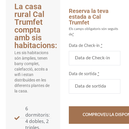
La casa
Reserva la teva
rural Cal
estada a Cal
Trumfet
Trumfet
compta
Els camps obligatoris són seguits
de
*
amb sis
habitacions:
Data de Check-in
*
Les sis habitacions
són àmplies, tenen
bany complet,
calefacció, accés a
Data de sortida
*
wifi i estan
distribuïdes en les
diferents plantes de
la casa.
6
dormitoris:
4 dobles, 2
triples,